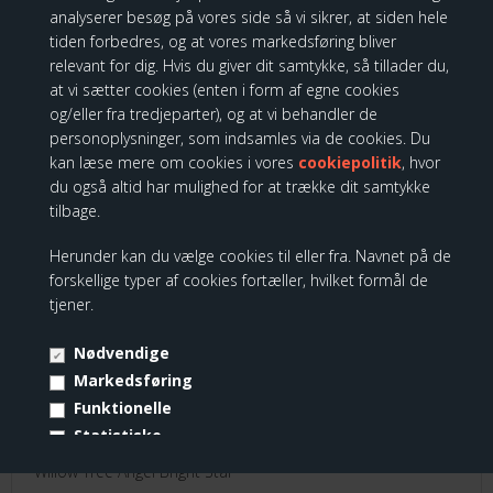
179,00 DKK
analyserer besøg på vores side så vi sikrer, at siden hele
161,10 DKK
tiden forbedres, og at vores markedsføring bliver
relevant for dig. Hvis du giver dit samtykke, så tillader du,
at vi sætter cookies (enten i form af egne cookies
og/eller fra tredjeparter), og at vi behandler de
Willow Tree - Angel Bright Star
personoplysninger, som indsamles via de cookies. Du
kan læse mere om cookies i vores
cookiepolitik
, hvor
du også altid har mulighed for at trække dit samtykke
tilbage.
Spar
10%
Herunder kan du vælge cookies til eller fra. Navnet på de
forskellige typer af cookies fortæller, hvilket formål de
tjener.
Nødvendige
Markedsføring
Funktionelle
Statistiske
Vis cookie detaljer
Willow Tree Angel Bright Star