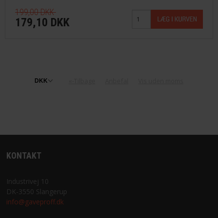
199,00 DKK
179,10 DKK
«-Tilbage
Anbefal
Vis uden moms
KONTAKT
Industrivej 10
DK-3550 Slangerup
info@gaveproff.dk