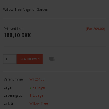
FAVORIT
Willow Tree Angel of Garden
FORTRYDELSESRET
Pris ved
1
stk
(Før
209,00
)
188,10 DKK
Varenummer
WT26103
Lager
På lager
Leveringstid
1-2 dage
Link til:
Willow Tree