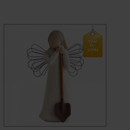
MÆRKER
FORSIDE
BESTIL
Spar
21,-
(10%)
KONTAKT
VILKÅR
PROFIL
NYHEDER
TILBUD
FRAGT