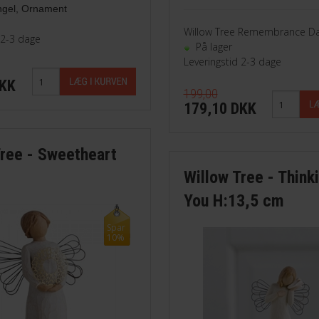
ngel
, Ornament
Willow Tree Remembrance Da
 2-3 dage
På lager
Leveringstid 2-3 dage
DKK
199,00
179,10 DKK
Tree - Sweetheart
Willow Tree - Think
m
You H:13,5 cm
Spar
10%