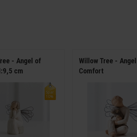
-Legami
-Lilalu
-Lucie Kaas
-Mouse and Pen
ree - Angel of
Willow Tree - Angel
-Tassen
H:9,5 cm
Comfort
-Tintin
Spar
10%
-Unison
-Willow Tree