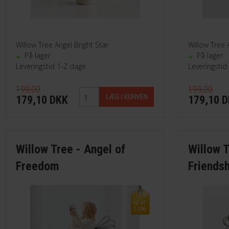
-Ingeniør
-Kok
Willow Tree Angel Bright Star
Willow Tree 
På lager
På lager
Leveringstid 1-2 dage
-Lærer
Leveringstid
199,00
199,00
-Musiker
179,10 DKK
179,10 
-Optiker
Willow Tree - Angel of
Willow T
Freedom
Friends
Spar
10%