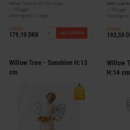
Willow Tree Just for You Angel
With Love A
På lager
På lager
Leveringstid 1-2 dage
Leveringstid
199,00
215,00
179,10 DKK
193,50 
Willow Tree - Sunshine H:13
Willow 
cm
H:14 c
Spar
10%