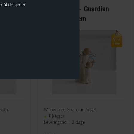
rmål de tjener.
 Health
Willow Tree - Guardian
Angel H:13 cm
Spar
Spar
10%
10%
ealth
Willow Tree Guardian Angel.
På lager
Leveringstid 1-2 dage