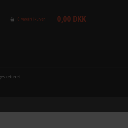
0,00 DKK
0 vare(r) i kurven
es returret