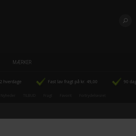
MÆRKER
-CowParade
-2 hverdage
Fast lav fragt på kr. 49,00
90 dag
-Disney Figurer
Nyheder
TILBUD
Fragt
Favorit
Fortrydelsesret
-Fridolin
-Hoei Denmark rammer