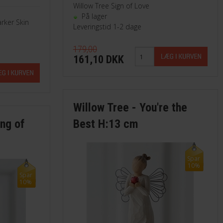
Willow Tree Sign of Love
På lager
rker Skin
Leveringstid 1-2 dage
179,00
161,10 DKK
Willow Tree - You're the
ing of
Best H:13 cm
Spar
10%
Spar
10%