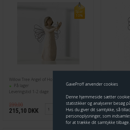
Spar
10%
Willow Tree Angel of Hope
Willow Tree 
GaveProff anvender cookies
På lager
På lager
Leveringstid 1-2 dage
Leveringstid
Denne hjemmeside sætter cookies fo
statistikker og analyserer besøg på
239,00
225,00
Hvis du giver dit samtykke, så tilla
215,10 DKK
202,50 
personoplysninger, som indsamles
for at trække dit samtykke tilbage.