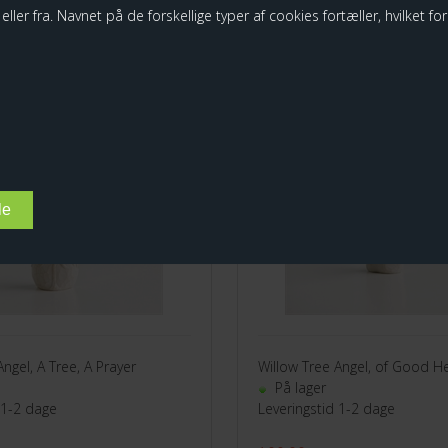
ller fra. Navnet på de forskellige typer af cookies fortæller, hvilket fo
ree - Angel, A
Willow Tree - Good
 Prayer
H:13,5 cm
Spar
10%
Angel, A Tree, A Prayer
Willow Tree Angel, of Good H
På lager
 1-2 dage
Leveringstid 1-2 dage