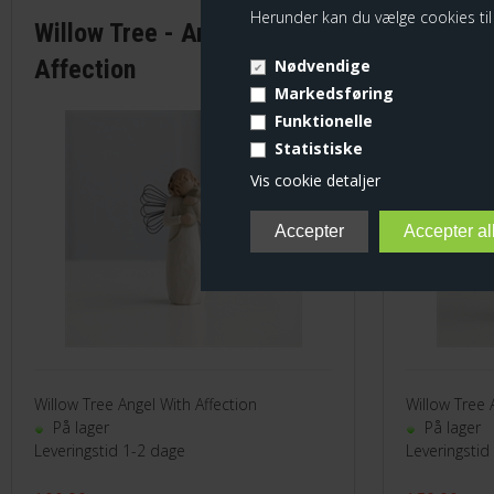
Herunder kan du vælge cookies til e
Willow Tree - Angel With
Willow T
Affection
Tree, A
Nødvendige
Markedsføring
Funktionelle
Spar
Statistiske
10%
Vis cookie detaljer
Willow Tree Angel With Affection
Willow Tree 
På lager
På lager
Leveringstid 1-2 dage
Leveringstid