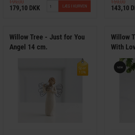
199,00
159,00
179,10 DKK
143,10 
Willow Tree - Just for You
Willow 
Angel 14 cm.
With Lo
Spar
10%