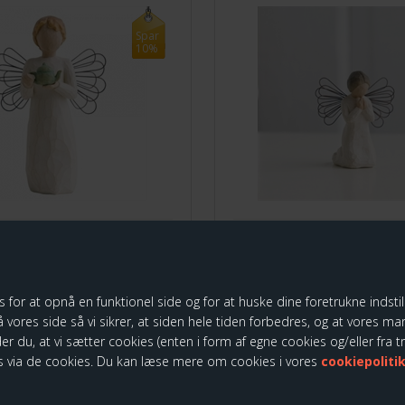
Spar
10%
Angel of Kitchen
Willow Tree Angel of Prayer
På lager
 2-3 dage
Leveringstid 1-2 dage
r at opnå en funktionel side og for at huske dine foretrukne indstilli
 vores side så vi sikrer, at siden hele tiden forbedres, og at vores mark
199,00
der du, at vi sætter cookies (enten i form af egne cookies og/eller fra 
DKK
179,10 DKK
 via de cookies. Du kan læse mere om cookies i vores
cookiepoliti