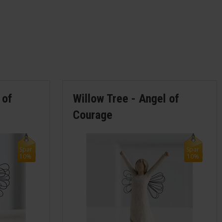
 of
Willow Tree - Angel of
Courage
Spar
Spar
10%
10%