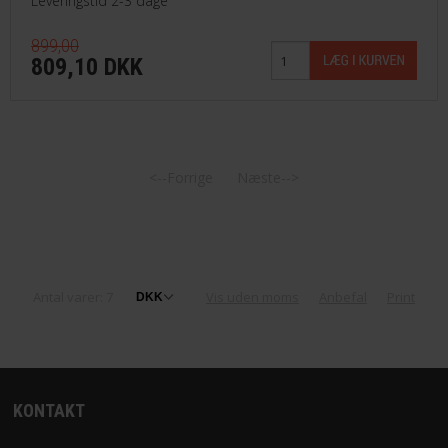
Leveringstid 2-3 dage
899,00
809,10 DKK
<--Forrige
Næste-->
Antal varer: 7
Vis uden moms
Anbefal
Print
KONTAKT