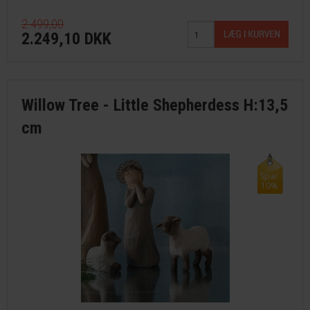
2.499,00
FAVORIT
2.249,10 DKK
FORTRYDELSESRET
Willow Tree - Little Shepherdess H:13,5
cm
Spar
10%