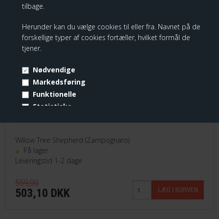
tilbage.
Spar
Herunder kan du vælge cookies til eller fra. Navnet på de
10%
forskellige typer af cookies fortæller, hvilket formål de
tjener.
Nødvendige
Markedsføring
Funktionelle
Statistiske
Vis cookie detaljer
Willow Tree Shepherd (Zampognaro)
På lager
Leveringstid 1-2 dage
559,00
503,10 DKK