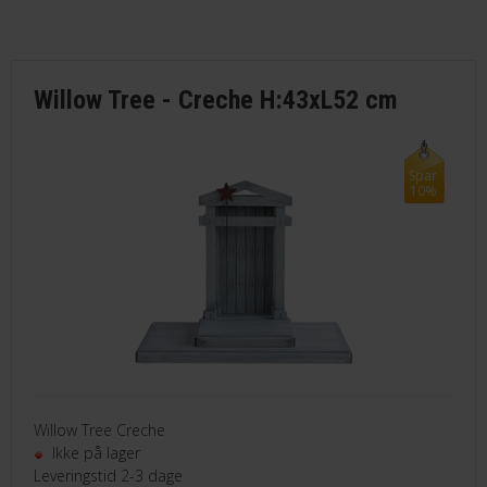
MÆRKER
FORSIDE
Willow Tree - Creche H:43xL52 cm
BESTIL
Spar
KONTAKT
10%
VILKÅR
PROFIL
NYHEDER
TILBUD
Willow Tree Creche
Ikke på lager
FRAGT
Leveringstid 2-3 dage