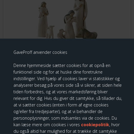
GaveProff anvender cookies
Willow Tree Nativity
På lager
Denne hjemmeside sætter cookies for at opnå en
Leveringstid 2-3 dage
funktionel side og for at huske dine foretrukne
indstillinger. Ved hjælp af cookies laver vi statistikker og
939,00
analyserer besøg på vores side så vi sikrer, at siden hele
845,10 DKK
tiden forbedres, og at vores markedsføring bliver
relevant for dig. Hvis du giver dit samtykke, så tillader du,
at vi sætter cookies (enten i form af egne cookies
og/eller fra tredjeparter), og at vi behandler de
Willow Tree - Shepherd with bagpipe
personoplysninger, som indsamles via de cookies. Du
kan læse mere om cookies i vores
cookiepolitik
, hvor
H:23 cm
du også altid har mulighed for at trække dit samtykke