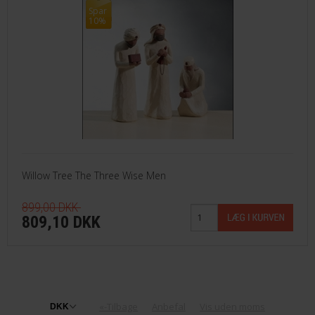
Spar
10%
Willow Tree The Three Wise Men
899,00 DKK
809,10 DKK
«-Tilbage
Anbefal
Vis uden moms