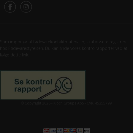
Som importør af fødevarekontaktmaterialer, skal vi være registreret
hos Fødevarestyrelsen. Du kan finde vores kontrolrapporter ved at
følge dette link:
© Copyright 2026 - Kloch Groups ApS - CVR. 45355799.