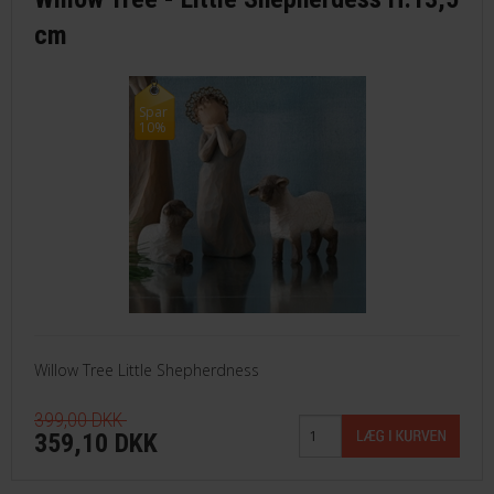
cm
Spar
10%
Willow Tree Little Shepherdness
399,00 DKK
359,10 DKK