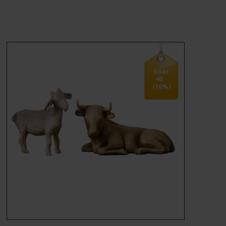
MÆRKER
FORSIDE
BESTIL
Spar
40,-
(10%)
KONTAKT
VILKÅR
PROFIL
NYHEDER
TILBUD
FRAGT