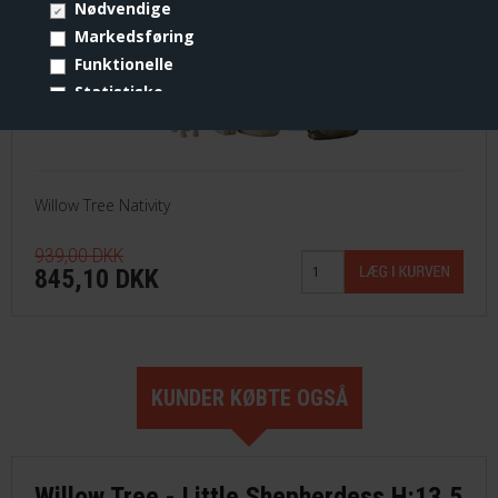
Nødvendige
Markedsføring
Funktionelle
Statistiske
Vis cookie detaljer
Willow Tree Nativity
939,00 DKK
845,10 DKK
KUNDER KØBTE OGSÅ
Willow Tree - Little Shepherdess H:13,5