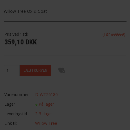
FAVORIT
Willow Tree Ox & Goat
FORTRYDELSESRET
Pris ved
1
stk
(Før
399,00
)
359,10 DKK
Varenummer
D-WT26180
Lager
På lager
Leveringstid
2-3 dage
Link til:
Willow Tree