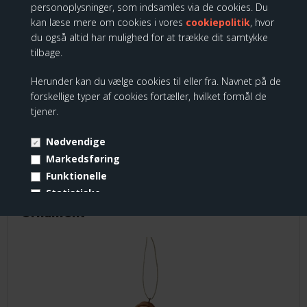
personoplysninger, som indsamles via de cookies. Du
kan læse mere om cookies i vores
cookiepolitik
, hvor
du også altid har mulighed for at trække dit samtykke
Eeyore with Butterfly
tilbage.
På lager
Leveringstid 1-2 dage
Herunder kan du vælge cookies til eller fra. Navnet på de
forskellige typer af cookies fortæller, hvilket formål de
tjener.
389,00 DKK
Nødvendige
Markedsføring
Funktionelle
Disney Traditions - Grumpy/Gnavpot
Statistiske
Ornament
Vis cookie detaljer