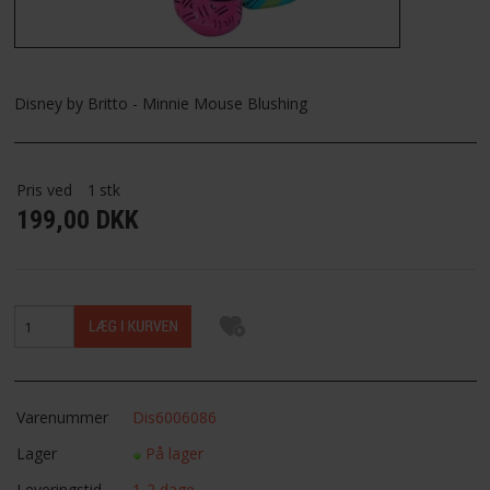
FAVORIT
FORTRYDELSESRET
Disney by Britto - Minnie Mouse Blushing
Pris ved
1
stk
199,00 DKK
Varenummer
Dis6006086
Lager
På lager
Leveringstid
1-2 dage