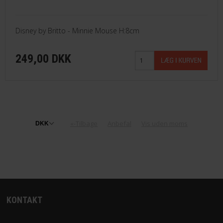
Disney by Britto - Minnie Mouse H:8cm
249,00 DKK
«-Tilbage
Anbefal
Vis uden moms
KONTAKT