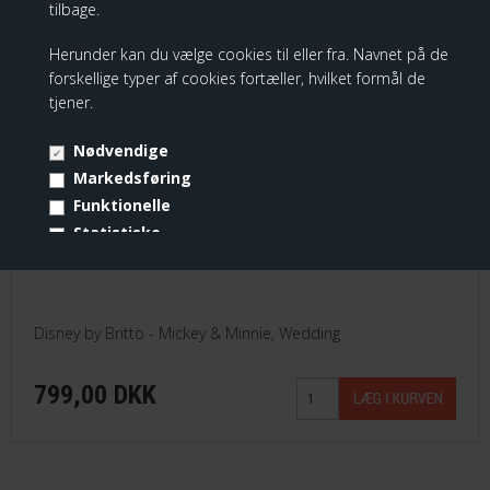
Wedding
tilbage.
Herunder kan du vælge cookies til eller fra. Navnet på de
forskellige typer af cookies fortæller, hvilket formål de
tjener.
Nødvendige
Markedsføring
Funktionelle
Statistiske
Vis cookie detaljer
Disney by Britto - Mickey & Minnie, Wedding
799,00 DKK