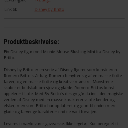
Link til:
Disney by Britto
Produktbeskrivelse:
Fin Disney figur med Minnie Mouse Blushing Mini fra Disney by
Britto.
Disney by Britto er en serie af Disney figurer som kunstneren
Romero Britto står bag. Romero benytter sig af en masse flotte
farver, og en masse flotte og kreative mønstre. Mønstrene
skaber et budskab om sjov og glæde. Romero Brittos kunst
appelerer til alle. Med By Britto´s design går du ind i den magiske
verden af Disney med en masse karakterer vi alle kender og
elsker, men som Britto har opdateret og gjort til endnu mere
glade og farverige karakterer end de var i forvejen.
Leveres i
mærkevarer
gaveæske.
Ikke
legetøj
.
K
un beregnet til