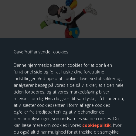
GaveProff anvender cookies
Denne hjemmeside sætter cookies for at opnå en
funktionel side og for at huske dine foretrukne
Disney by Britto - Mickey Mouse H:8cm
indstillinger. Ved hjælp af cookies laver vi statistikker og
analyserer besøg på vores side så vi sikrer, at siden hele
tiden forbedres, og at vores markedsføring bliver
249,00 DKK
relevant for dig. Hvis du giver dit samtykke, så tillader du,
at vi sætter cookies (enten i form af egne cookies
og/eller fra tredjeparter), og at vi behandler de
personoplysninger, som indsamles via de cookies. Du
Disney by Britto - Mickey & Minnie,
kan læse mere om cookies i vores
cookiepolitik
, hvor
du også altid har mulighed for at trække dit samtykke