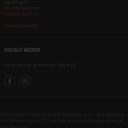
Industrivej 10
DK-3550 Slangerup
info@gaveproff.dk
Telefon:
60598499
SOCIALE MEDIER
For de seneste opdateringer følg os på
Som importør af fødevarekontaktmaterialer, skal vi være registreret
hos Fødevarestyrelsen. Du kan finde vores kontrolrapporter ved at
følge dette link: