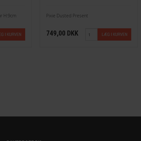
ur H:9cm
Pixie Dusted Present
749,00 DKK