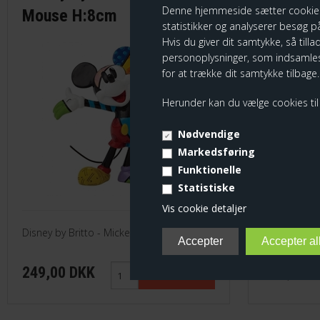
Denne hjemmeside sætter cookies fo
Mouse H:8cm
Figur H
statistikker og analyserer besøg på
Hvis du giver dit samtykke, så tilla
personoplysninger, som indsamles
for at trække dit samtykke tilbage.
Herunder kan du vælge cookies til e
Nødvendige
Markedsføring
Funktionelle
Statistiske
Vis cookie detaljer
Disney by Britto - Mickey Mouse H:8cm
Disney by B
249,00 DKK
479,00 