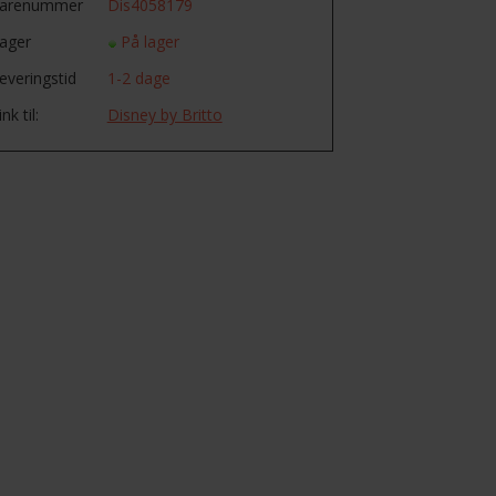
arenummer
Dis4058179
ager
På lager
everingstid
1-2 dage
ink til:
Disney by Britto