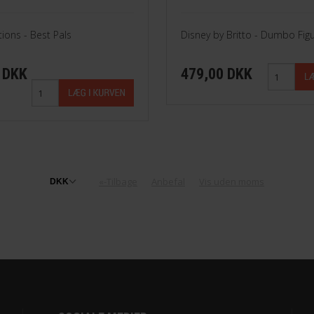
tions - Best Pals
Disney by Britto - Dumbo Fig
 DKK
479,00 DKK
«-Tilbage
Anbefal
Vis uden moms