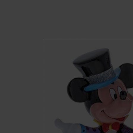
DISNEY BY BRITTO
Jul
Plakater og kort
Disney jul
-Fødselsdagsgaver
-Disney Figurer
Rammer
-Engle
-Mors dag
-Tintin
Magneter
-Krybbespil
-Studentergaver
-Willow Tree
Vaser
-Ornaments
Uddannelsesgaver
-Barista
-Blomsterbinder
-Designer
-Dyrepasser
-Garder
-Gartner