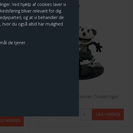
nger. Ved hjælp af cookies laver vi
ini
Oswald Figur
edsføring bliver relevant for dig.
tredjeparter), og at vi behandler de
k
, hvor du også altid har mulighed
rmål de tjener.
se with
Disney by Britto - Kaninen Oswald Figur
569,00 DKK