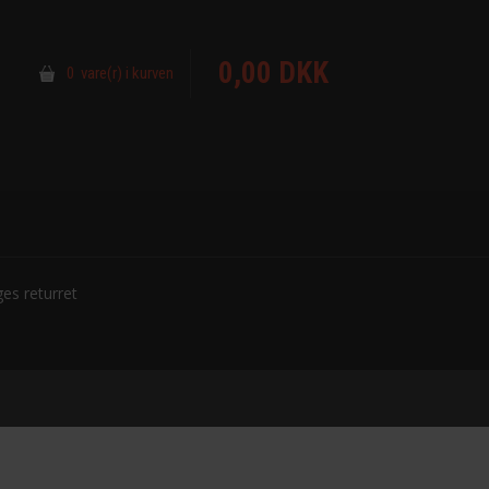
0,00 DKK
0 vare(r) i kurven
es returret