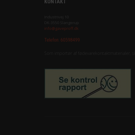
KONTAKT
Industrivej 10
DK-3550 Slangerup
info@gaveproff.dk
Telefon:
60598499
Som importør af fødevarekontaktmaterialer, ska