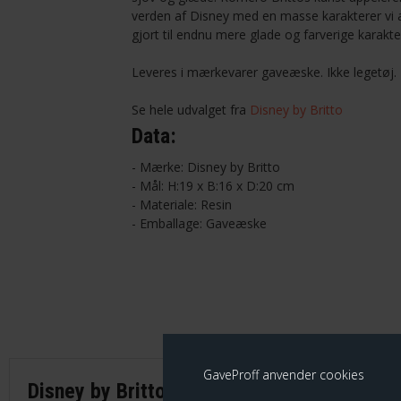
verden af Disney med en masse karakterer vi a
gjort til endnu mere glade og farverige karakte
Leveres i
mærkevarer
gaveæske.
Ikke
legetøj
.
Se hele udvalget fra
Disney by Britto
Data:
- Mærke: Disney by Britto
- Mål: H:19 x B:16 x D:20 cm
- Materiale: Resin
- Emballage: Gaveæske
GaveProff anvender cookies
Disney by Britto - Mickey
Disney 