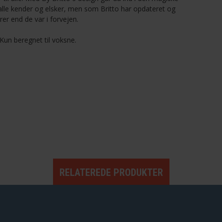
lle kender og elsker, men som Britto har opdateret og
rer end de var i forvejen.
K
un beregnet til
voksne.
RELATEREDE PRODUKTER
by Britto - Dumbo
Disney by Britto - 