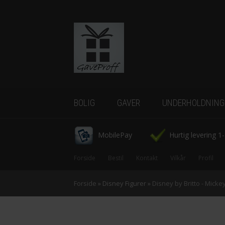
BOLIG
GAVER
UNDERHOLDNING
Borddækning
-Tassen
-Bryllupsgaver
-Gadgets
MobilePay
Hurtig levering 1
Køkkenudstyr
-Dåbsgaver
-IQ Spil
Forside
Bestil
Kontakt
Vilkår
Profil
Belysning
-Fars dag
-Tegneserier
Forside
»
Disney Figurer
»
Disney by Britto - Mick
Indretning
Figurer
-First date
-CowParade