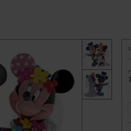
 - MICKEY & MINNIE, WEDD
-Legami
-Lilalu
-Lucie Kaas
D
-Mouse and Pen
-Tassen
P
-Tintin
-Unison
-Willow Tree