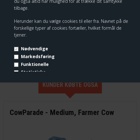
du også altid har mulighed for at trække dit samtykke
tilbage.
Herunder kan du vælge cookies til eller fra. Navnet på de
forskellige typer af cookies fortæller, hvilket formål de
CowParade: Sao Paulo 2017
tjener.
399,00 DKK
Nødvendige
Markedsføring
Funktionelle
Statistiske
Vis cookie detaljer
KUNDER KØBTE OGSÅ
CowParade - Medium, Farmer Cow