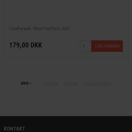
CowParade: West Hartford 2007
179,00 DKK
«-Tilbage
Anbefal
Vis uden moms
KONTAKT