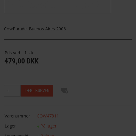
FAVORIT
FORTRYDELSESRET
CowParade: Buenos Aires 2006
Pris ved
1
stk
479,00 DKK
Varenummer
COW47811
Lager
På lager
Leveringstid
1-2 dage