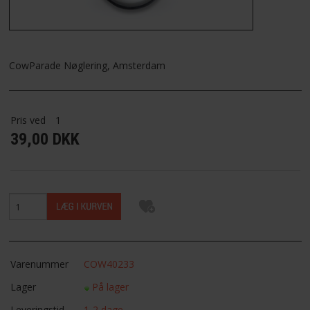
FAVORIT
FORTRYDELSESRET
CowParade Nøglering, Amsterdam
Pris ved
1
39,00 DKK
Varenummer
COW40233
Lager
På lager
Leveringstid
1-2 dage