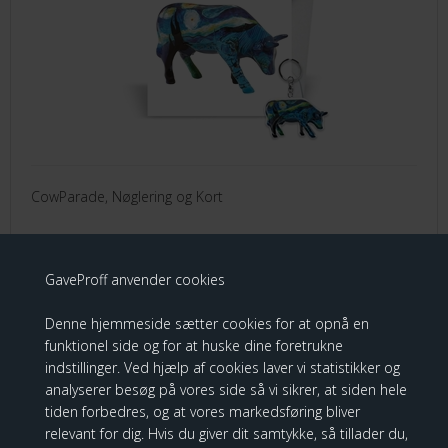
CowParade, Nøglering og Kort
39,00 DKK
GaveProff anvender cookies
Denne hjemmeside sætter cookies for at opnå en
funktionel side og for at huske dine foretrukne
CowParade - For Vincent, Kort og
indstillinger. Ved hjælp af cookies laver vi statistikker og
Nøglering
analyserer besøg på vores side så vi sikrer, at siden hele
tiden forbedres, og at vores markedsføring bliver
relevant for dig. Hvis du giver dit samtykke, så tillader du,