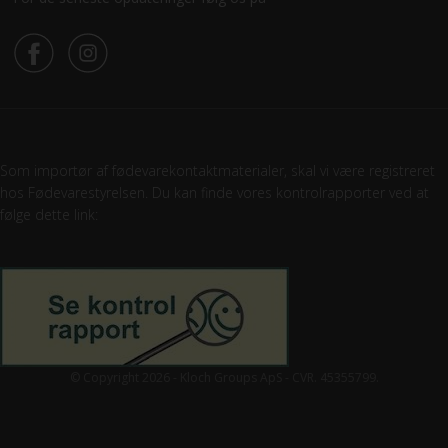
Som importør af fødevarekontaktmaterialer, skal vi være registreret
hos Fødevarestyrelsen. Du kan finde vores kontrolrapporter ved at
følge dette link:
© Copyright 2026 - Kloch Groups ApS - CVR. 45355799.