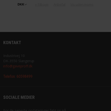
«-Tilbage
Anbefal
Vis uden moms
KONTAKT
Industrivej 10
DK-3550 Slangerup
info@gaveproff.dk
Telefon:
60598499
SOCIALE MEDIER
For de seneste opdateringer følg os på