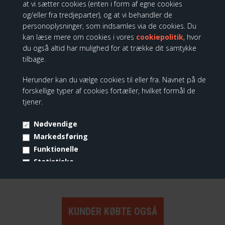
at vi sætter cookies (enten i form af egne cookies
og/eller fra tredjeparter), og at vi behandler de
personoplysninger, som indsamles via de cookies. Du
kan læse mere om cookies i vores
cookiepolitik
, hvor
du også altid har mulighed for at trække dit samtykke
tilbage.
Herunder kan du vælge cookies til eller fra. Navnet på de
forskellige typer af cookies fortæller, hvilket formål de
tjener.
Nødvendige
CowParade, Nøglering og Kort
Markedsføring
Funktionelle
39,00 DKK
Statistiske
Vis cookie detaljer
KUNDER KØBTE OGSÅ