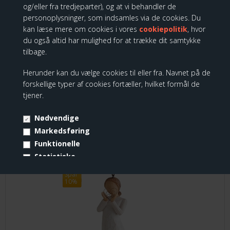
Willow Tree Beautiful Wishes Orna..
og/eller fra tredjeparter), og at vi behandler de
personoplysninger, som indsamles via de cookies. Du
229,00 DKK
kan læse mere om cookies i vores
cookiepolitik
, hvor
206,10 DKK
du også altid har mulighed for at trække dit samtykke
tilbage.
Herunder kan du vælge cookies til eller fra. Navnet på de
forskellige typer af cookies fortæller, hvilket formål de
KUNDER KØBTE OGSÅ
tjener.
Nødvendige
Markedsføring
Willow Tree - Lots of Love Ornament
Funktionelle
Statistiske
Vis cookie detaljer
Spar
10%