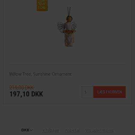
Spar
10%
Willow Tree, Sunshine Ornament
219,00 DKK
197,10 DKK
«-Tilbage
Anbefal
Vis uden moms