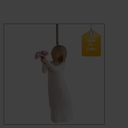
MÆRKER
FORSIDE
BESTIL
Spar
15,-
(10%)
KONTAKT
VILKÅR
PROFIL
NYHEDER
TILBUD
FRAGT