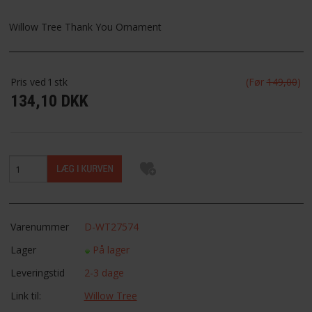
FAVORIT
Willow Tree Thank You Ornament
FORTRYDELSESRET
Pris ved
1
stk
(Før
149,00
)
134,10 DKK
Varenummer
D-WT27574
Lager
På lager
Leveringstid
2-3 dage
Link til:
Willow Tree