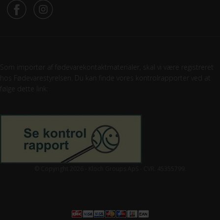
Som importør af fødevarekontaktmaterialer, skal vi være registreret
hos Fødevarestyrelsen. Du kan finde vores kontrolrapporter ved at
følge dette link:
© Copyright 2026 - Kloch Groups ApS - CVR. 45355799.