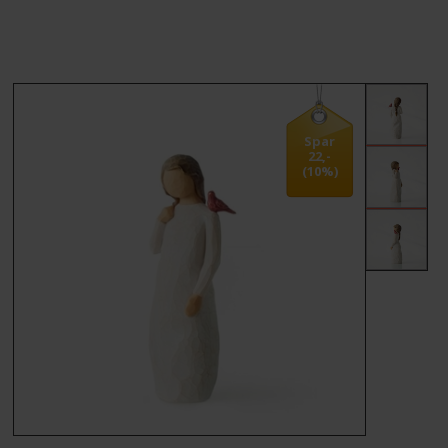
MÆRKER
FORSIDE
BESTIL
Spar
22,-
(10%)
KONTAKT
VILKÅR
PROFIL
NYHEDER
TILBUD
FRAGT