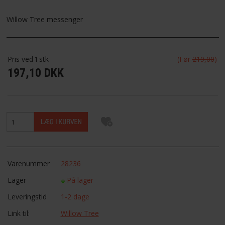
FAVORIT
Willow Tree messenger
FORTRYDELSESRET
Pris ved
1
stk
(Før
219,00
)
197,10 DKK
Varenummer
28236
Lager
På lager
Leveringstid
1-2 dage
Link til:
Willow Tree