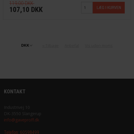
119,00 DKK
107,10 DKK
«-Tilbage
Anbefal
Vis uden moms
KONTAKT
Industrivej 10
DK-3550 Slangerup
info@gaveproff.dk
Telefon:
60598499