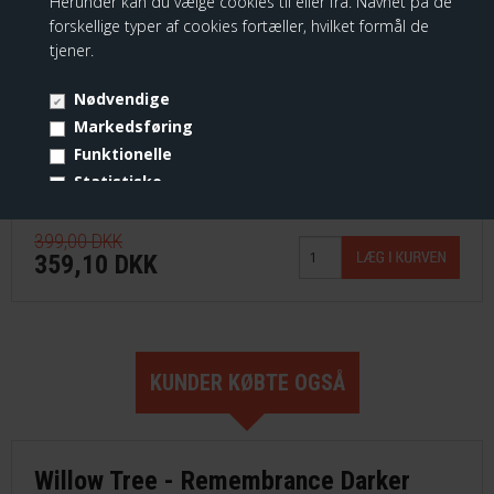
Herunder kan du vælge cookies til eller fra. Navnet på de
forskellige typer af cookies fortæller, hvilket formål de
tjener.
Nødvendige
Markedsføring
Funktionelle
Statistiske
Willow Tree - Memory Box, Quiet Strength
Vis cookie detaljer
399,00 DKK
359,10 DKK
KUNDER KØBTE OGSÅ
Willow Tree - Remembrance Darker