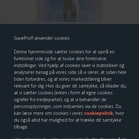
GaveProff anvender cookies
Willow Tree Soar
Denne hjemmeside sætter cookies for at opnå en
209,00 DKK
188,10 DKK
funktionel side og for at huske dine foretrukne
indstillinger. Ved hjælp af cookies laver vi statistikker og
analyserer besøg på vores side så vi sikrer, at siden hele
tiden forbedres, og at vores markedsføring bliver
relevant for dig. Hvis du giver dit samtykke, så tillader du,
Willow Tree - Memory Box, Quiet
at vi sætter cookies (enten i form af egne cookies
Strength
og/eller fra tredjeparter), og at vi behandler de
personoplysninger, som indsamles via de cookies. Du
kan læse mere om cookies i vores
cookiepolitik
, hvor
du også altid har mulighed for at trække dit samtykke
Spar
10%
tilbage.