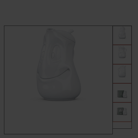
MÆRKER
FORSIDE
BESTIL
KONTAKT
VILKÅR
PROFIL
NYHEDER
TILBUD
FRAGT