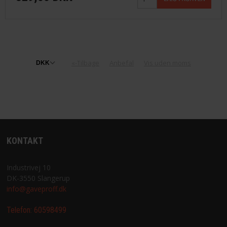
«-Tilbage
Anbefal
Vis uden moms
KONTAKT
Industrivej 10
DK-3550 Slangerup
info@gaveproff.dk
Telefon:
60598499