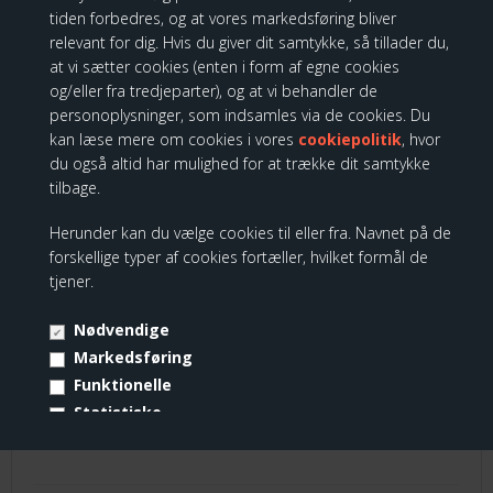
tiden forbedres, og at vores markedsføring bliver
relevant for dig. Hvis du giver dit samtykke, så tillader du,
at vi sætter cookies (enten i form af egne cookies
KUNDER KØBTE OGSÅ
og/eller fra tredjeparter), og at vi behandler de
personoplysninger, som indsamles via de cookies. Du
kan læse mere om cookies i vores
cookiepolitik
, hvor
du også altid har mulighed for at trække dit samtykke
Tassen - Sweet sukkerskål med låg
tilbage.
Herunder kan du vælge cookies til eller fra. Navnet på de
forskellige typer af cookies fortæller, hvilket formål de
tjener.
Nødvendige
Markedsføring
Funktionelle
Statistiske
Vis cookie detaljer