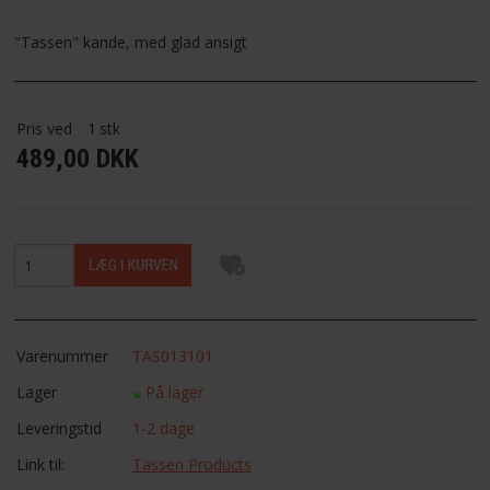
FAVORIT
"Tassen" kande, med glad ansigt
FORTRYDELSESRET
Pris ved
1
stk
489,00 DKK
Varenummer
TAS013101
Lager
På lager
Leveringstid
1-2 dage
Link til:
Tassen Products