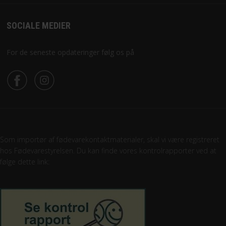
SOCIALE MEDIER
For de seneste opdateringer følg os på
Som importør af fødevarekontaktmaterialer, skal vi være registreret
hos Fødevarestyrelsen. Du kan finde vores kontrolrapporter ved at
følge dette link: