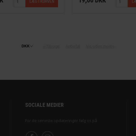
KK
19,00 DKK
«-Tilbage
Anbefal
Vis uden moms
SOCIALE MEDIER
For de seneste opdateringer følg os på