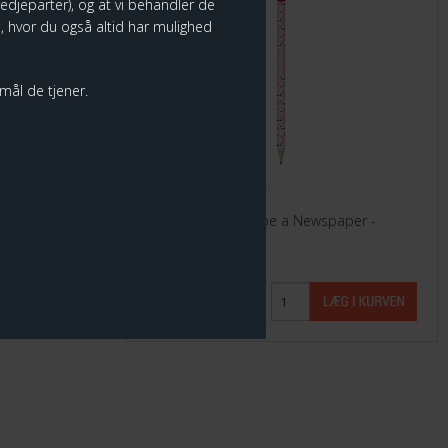
tredjeparter), og at vi behandler de
k
, hvor du også altid har mulighed
rmål de tjener.
viskelæder
Legami I Used to be a Newspaper -
Panda
10,00 DKK