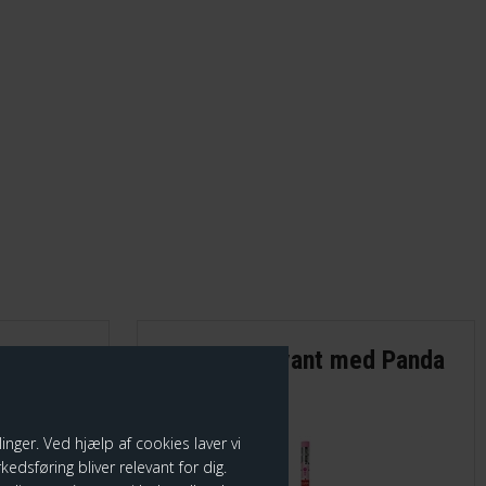
d
Legami - Blyant med Panda
r
og Hjerter
nger. Ved hjælp af cookies laver vi
edsføring bliver relevant for dig.