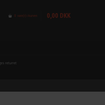
0,00 DKK
0 vare(r) i kurven
es returret