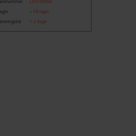
arenummer
LEG168066
ager
På lager
everingstid
1-2 dage