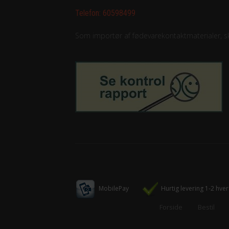
Telefon:
60598499
Som importør af fødevarekontaktmaterialer, ska
MobilePay
Hurtig levering 1-2 hve
Forside
Bestil