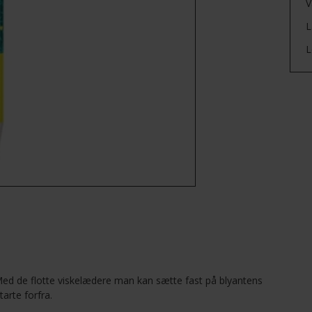
V
L
L
. Med de flotte viskelædere man kan sætte fast på blyantens
arte forfra.