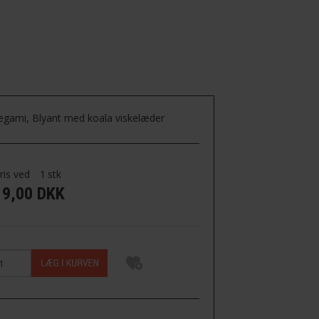
egami, Blyant med koala viskelæder
ris ved
1
stk
19,00 DKK