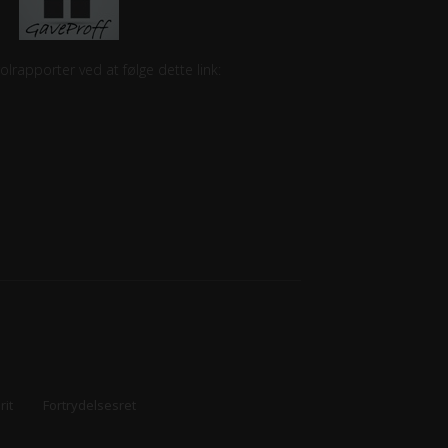
lrapporter ved at følge dette link:
rit
Fortrydelsesret