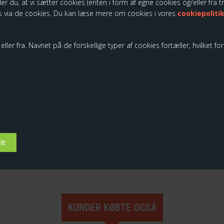
der du, at vi sætter cookies (enten i form af egne cookies og/eller fra 
 via de cookies. Du kan læse mere om cookies i vores
cookiepoliti
ller fra. Navnet på de forskellige typer af cookies fortæller, hvilket fo
oala Hug Me
Legami, Blyant med regnbue 
KK
19,00 DKK
KUNDER KØBTE OGSÅ