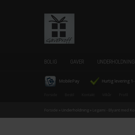
BOLIG
GAVER
UNDERHOLDNING
Borddækning
-Tassen
-Bryllupsgaver
-Gadgets
MobilePay
Hurtig levering 1
Køkkenudstyr
-Dåbsgaver
-IQ Spil
Forside
Bestil
Kontakt
Vilkår
Profil
Belysning
-Fars dag
-Tegneserier
Forside
»
Underholdning
»
Legami - Blyant med Ko
Indretning
Figurer
-First date
-CowParade