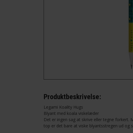
-Ingeniør
-Kok
-Lærer
-Musiker
-Optiker
Produktbeskrivelse:
Legami Koality Hugs
Blyant med koala viskelæder
Det er ingen sag at skrive eller tegne forkert
top er det bare at viske blyantsstregen ud og st