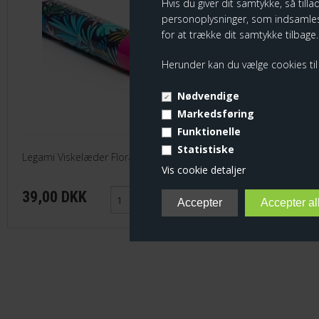
Hvis du giver dit samtykke, så tilla
personoplysninger, som indsamles
for at trække dit samtykke tilbage.
Herunder kan du vælge cookies til e
Nødvendige
Markedsføring
Funktionelle
Statistiske
Legami Viskelæder Flora, Bloom
Kuglepen, K
Vis cookie detaljer
39,00 DKK
25,00 D