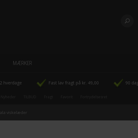
MÆRKER
-CowParade
-2 hverdage
Fast lav fragt på kr. 49,00
90 dag
-Disney Figurer
Nyheder
TILBUD
Fragt
Favorit
Fortrydelsesret
-Fridolin
ala viskelæder
-Hoei Denmark rammer