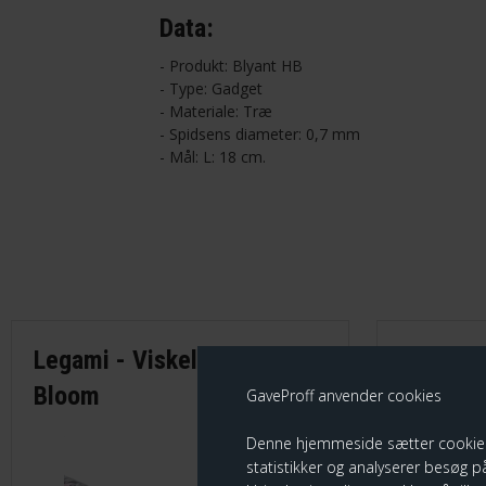
Data:
- Produkt: Blyant HB
- Type: Gadget
- Materiale: Træ
- Spidsens diameter: 0,7 mm
- Mål: L: 18 cm.
Legami - Viskelæder, Flora
Legami -
Bloom
Koala H
GaveProff anvender cookies
Denne hjemmeside sætter cookies fo
statistikker og analyserer besøg på