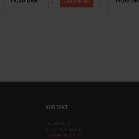
19,00 DKK
19,00 D
KONTAKT
Industrivej 10
DK-3550 Slangerup
info@gaveproff.dk