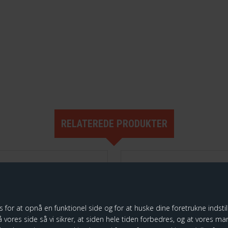
RELATEREDE PRODUKTER
 Kuglepen 2 farver,
Legami - Blyant me
ug Me
Regnbue viskelæde
r at opnå en funktionel side og for at huske dine foretrukne indstilli
 vores side så vi sikrer, at siden hele tiden forbedres, og at vores mark