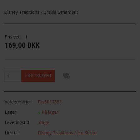
FAVORIT
Disney Traditions - Ursula Ornament
FORTRYDELSESRET
Pris ved
1
169,00 DKK
Varenummer
Dis6017551
Lager
På lager
Leveringstid
dage
Link til:
Disney Traditions / Jim Shore