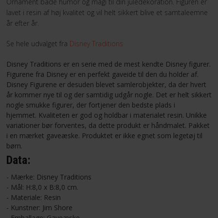
Ornament både humor og magi til din juledekoration. Figuren er
lavet i resin af høj kvalitet og vil helt sikkert blive et samtaleemne
år efter år.
Se hele udvalget fra
Disney Traditions
Disney Traditions er en serie med de mest kendte Disney figurer.
Figurene fra Disney er en perfekt gaveide til den du holder af.
Disney Figurene er desuden blevet samlerobjekter, da der hvert
år kommer nye til og der samtidig udgår nogle. Det er helt sikkert
nogle smukke figurer, der fortjener den bedste plads i
hjemmet. Kvaliteten er god og holdbar i materialet resin. Unikke
variationer bør forventes, da dette produkt er håndmalet. Pakket
i en mærket gaveæske. Produktet er ikke egnet som legetøj til
børn.
Data:
- Mærke: Disney Traditions
- Mål: H:8,0 x B:8,0 cm.
- Materiale: Resin
- Kunstner: Jim Shore
- Emballage: Gaveæske