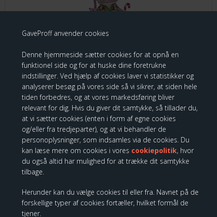
GaveProff anvender cookies
Denne hjemmeside sætter cookies for at opnå en
funktionel side og for at huske dine foretrukne
Disney Traditions - Angel in xmas pyjamas
indstillinger. Ved hjælp af cookies laver vi statistikker og
analyserer besøg på vores side så vi sikrer, at siden hele
199,00 DKK
tiden forbedres, og at vores markedsføring bliver
relevant for dig. Hvis du giver dit samtykke, så tillader du,
at vi sætter cookies (enten i form af egne cookies
og/eller fra tredjeparter), og at vi behandler de
personoplysninger, som indsamles via de cookies. Du
Disney Traditions - Stitch Unwrapping
kan læse mere om cookies i vores
cookiepolitik
, hvor
Christmas Gift
du også altid har mulighed for at trække dit samtykke
tilbage.
Herunder kan du vælge cookies til eller fra. Navnet på de
forskellige typer af cookies fortæller, hvilket formål de
tjener.