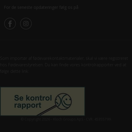
For de seneste opdateringer følg os på
Som importør af fødevarekontaktmaterialer, skal vi være registreret
hos Fødevarestyrelsen. Du kan finde vores kontrolrapporter ved at
følge dette link:
© Copyright 2026 - Kloch Groups ApS - CVR. 45355799.