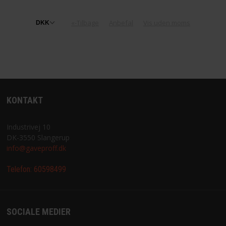
«-Tilbage
Anbefal
Vis uden moms
KONTAKT
Industrivej 10
DK-3550 Slangerup
info@gaveproff.dk
Telefon:
60598499
SOCIALE MEDIER