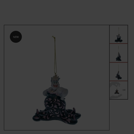
MÆRKER
FORSIDE
BESTIL
KONTAKT
VILKÅR
PROFIL
NYHEDER
TILBUD
FRAGT