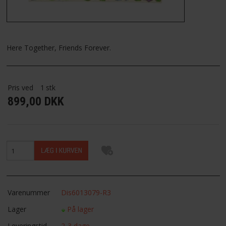
FAVORIT
FORTRYDELSESRET
Here Together, Friends Forever.
Pris ved
1
stk
899,00 DKK
Varenummer
Dis6013079-R3
Lager
På lager
Leveringstid
2-3 dage