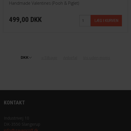
Handmade Valentines (Pooh & Piglet)
499,00 DKK
«-Tilbage
Anbefal
Vis uden moms
KONTAKT
Industrivej 10
DK-3550 Slangerup
info@gaveproff.dk