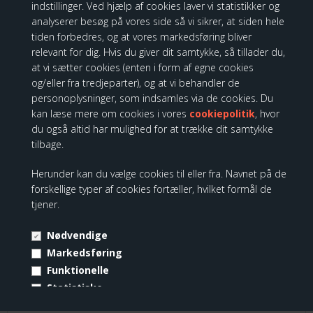
indstillinger. Ved hjælp af cookies laver vi statistikker og
analyserer besøg på vores side så vi sikrer, at siden hele
tiden forbedres, og at vores markedsføring bliver
relevant for dig. Hvis du giver dit samtykke, så tillader du,
at vi sætter cookies (enten i form af egne cookies
og/eller fra tredjeparter), og at vi behandler de
personoplysninger, som indsamles via de cookies. Du
kan læse mere om cookies i vores
cookiepolitik
, hvor
du også altid har mulighed for at trække dit samtykke
Disney Traditions -Tigerdyret, Heartfelt Hug
tilbage.
Herunder kan du vælge cookies til eller fra. Navnet på de
749,00 DKK
forskellige typer af cookies fortæller, hvilket formål de
tjener.
Nødvendige
Markedsføring
Disney Traditions - Tigger Fighting a
Funktionelle
Bee H: 14 cm
Statistiske
Vis cookie detaljer