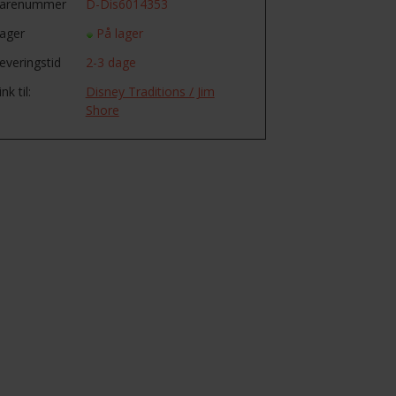
arenummer
D-Dis6014353
ager
På lager
everingstid
2-3 dage
ink til:
Disney Traditions / Jim
Shore