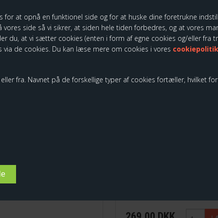
r at opnå en funktionel side og for at huske dine foretrukne indstilli
raditions - Cheerful
Disney Traditions -
 vores side så vi sikrer, at siden hele tiden forbedres, og at vores mark
der du, at vi sætter cookies (enten i form af egne cookies og/eller fra 
ollector
Mouse, Cat
 via de cookies. Du kan læse mere om cookies i vores
cookiepoliti
ller fra. Navnet på de forskellige typer af cookies fortæller, hvilket fo
tions - Cheerful Candy
Cat, Minnie Mouse
269,00 DKK