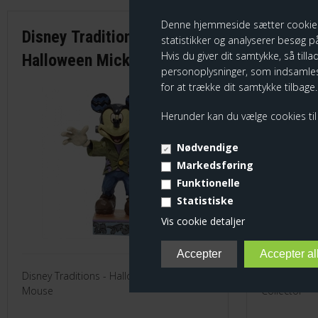
Denne hjemmeside sætter cookies fo
Disney Traditions -
Disney T
statistikker og analyserer besøg på
Hvis du giver dit samtykke, så tilla
Halloween Mickey Figur
Candy C
personoplysninger, som indsamles
for at trække dit samtykke tilbage.
Herunder kan du vælge cookies til e
Nødvendige
Markedsføring
Funktionelle
Statistiske
Vis cookie detaljer
Disney Traditions - Halloween Mickey
Disney Tradi
Mouse
Collector