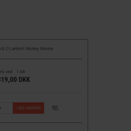
 O´LANTERN
ack O´Lantern Mickey Mouse
ris ved
1
stk
319,00 DKK