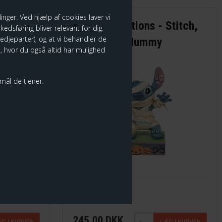
nger. Ved hjælp af cookies laver vi
 Minnie
Disney Traditions - Stitch,
edsføring bliver relevant for dig.
tredjeparter), og at vi behandler de
Halloween Mummy
k
, hvor du også altid har mulighed
rmål de tjener.
Stitch Mummy
245,00 DKK