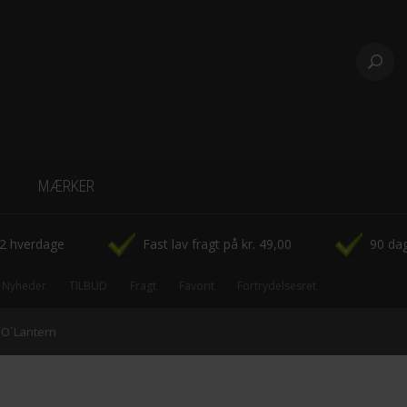
MÆRKER
-CowParade
-2 hverdage
Fast lav fragt på kr. 49,00
90 dag
-Disney Figurer
Nyheder
TILBUD
Fragt
Favorit
Fortrydelsesret
-Fridolin
k O´Lantern
-Hoei Denmark rammer