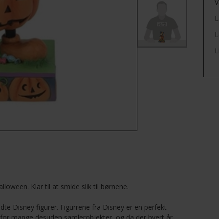
V
L
L
L
oween. Klar til at smide slik til børnene.
te Disney figurer. Figurrene fra Disney er en perfekt
er for mange desuden samlerobjekter, og da der hvert år