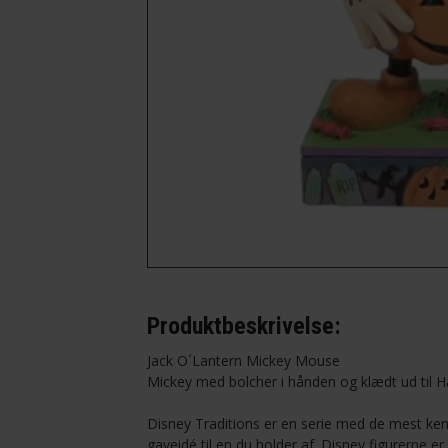
-Ingeniør
-Kok
-Lærer
-Musiker
-Optiker
Produktbeskrivelse:
Jack O´Lantern Mickey Mouse
Mickey med bolcher i hånden og klædt ud til Hall
Disney Traditions er en serie med de mest kend
gaveidé til en du holder af. Disney figurerne 