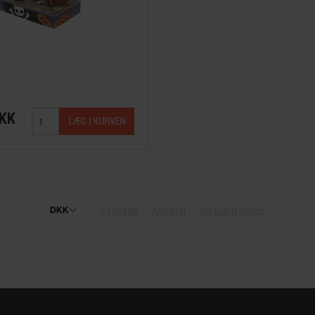
DKK
«-Tilbage
Anbefal
Vis uden moms