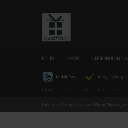
BOLIG
GAVER
UNDERHOLDNING
Borddækning
-Tassen
-Bryllupsgaver
-Gadgets
MobilePay
Hurtig levering 1
Køkkenudstyr
-Dåbsgaver
-IQ Spil
Forside
Bestil
Kontakt
Vilkår
Profil
Belysning
-Fars dag
-Tegneserier
Forside
»
»
Disney Traditions - Mickey Mouse, Jac
Indretning
Figurer
-First date
-CowParade