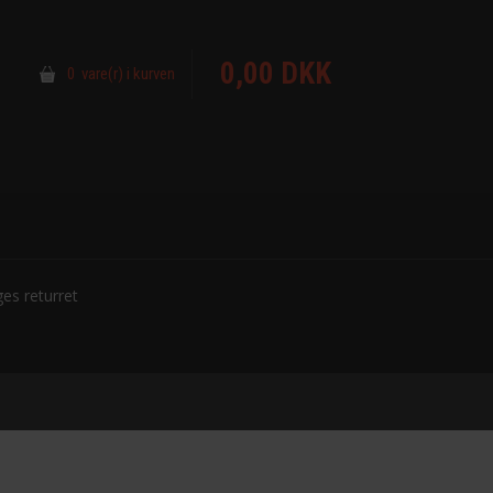
0,00 DKK
0 vare(r) i kurven
es returret