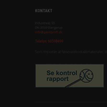
KONTAKT
Industrivej 10
DK-3550 Slangerup
info@gaveproff.dk
Telefon:
60598499
Som importør af fødevarekontaktmaterialer, ska