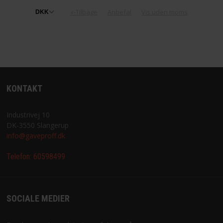
«-Tilbage
Anbefal
Vis uden moms
KONTAKT
Industrivej 10
DK-3550 Slangerup
info@gaveproff.dk
Telefon:
60598499
SOCIALE MEDIER