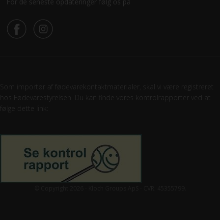
For de seneste opdateringer følg os på
Som importør af fødevarekontaktmaterialer, skal vi være registreret
hos Fødevarestyrelsen. Du kan finde vores kontrolrapporter ved at
følge dette link:
© Copyright 2026 - Kloch Groups ApS - CVR. 45355799.