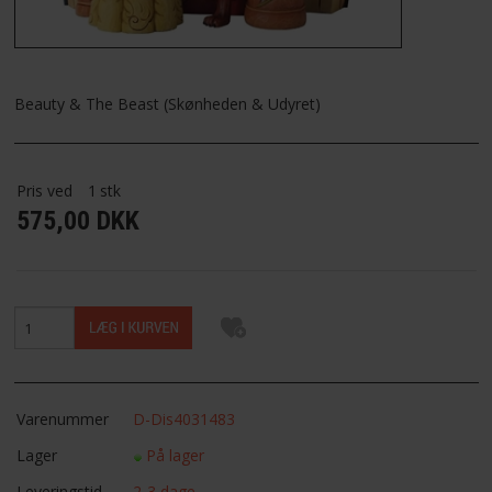
FAVORIT
FORTRYDELSESRET
Beauty & The Beast (Skønheden & Udyret)
Pris ved
1
stk
575,00 DKK
Varenummer
D-Dis4031483
Lager
På lager
Leveringstid
2-3 dage