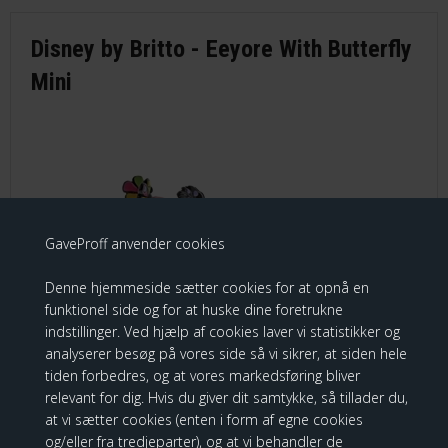
Disney by Britto - Eeyore With Butterfly
Mini
GaveProff anvender cookies
Denne hjemmeside sætter cookies for at opnå en
funktionel side og for at huske dine foretrukne
indstillinger. Ved hjælp af cookies laver vi statistikker og
analyserer besøg på vores side så vi sikrer, at siden hele
tiden forbedres, og at vores markedsføring bliver
Disney by Britto - Eeyore With Butterfly Mini
relevant for dig. Hvis du giver dit samtykke, så tillader du,
at vi sætter cookies (enten i form af egne cookies
369,00 DKK
og/eller fra tredjeparter), og at vi behandler de