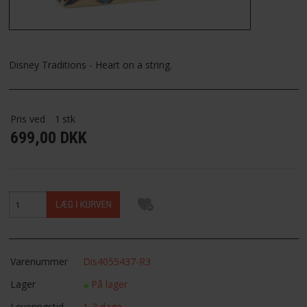
FAVORIT
FORTRYDELSESRET
Disney Traditions - Heart on a string.
Pris ved
1
stk
699,00 DKK
Varenummer
Dis4055437-R3
Lager
På lager
Leveringstid
1-2 dage