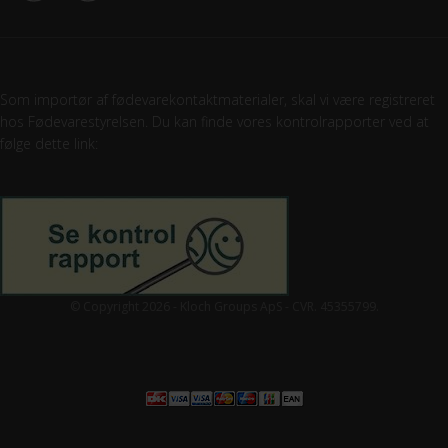
Som importør af fødevarekontaktmaterialer, skal vi være registreret
hos Fødevarestyrelsen. Du kan finde vores kontrolrapporter ved at
følge dette link:
© Copyright 2026 - Kloch Groups ApS - CVR. 45355799.