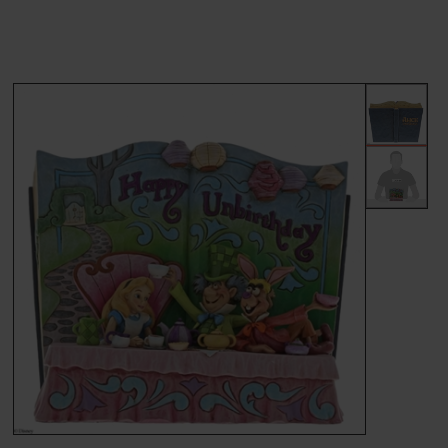
MÆRKER
FORSIDE
BESTIL
KONTAKT
VILKÅR
PROFIL
NYHEDER
TILBUD
FRAGT