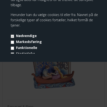
tilbage.
KUNDER KØBTE OGSÅ
Herunder kan du vælge cookies til eller fra. Navnet på de
forskellige typer af cookies fortæller, hvilket formål de
tjener.
Disney Traditions - One Magical Night
Nødvendige
Markedsføring
Funktionelle
Statistiske
Vis cookie detaljer
Rapunzel & Flynn