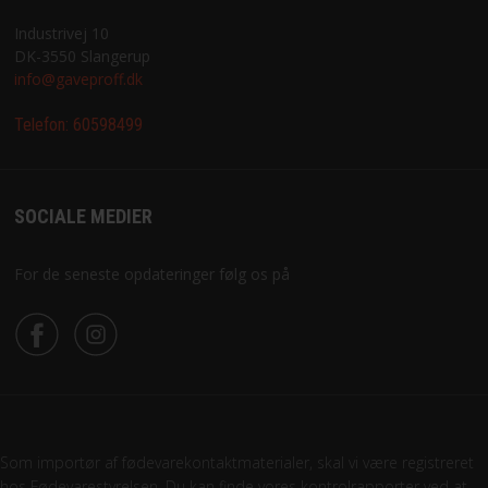
Industrivej 10
DK-3550 Slangerup
info@gaveproff.dk
Telefon:
60598499
SOCIALE MEDIER
For de seneste opdateringer følg os på
Som importør af fødevarekontaktmaterialer, skal vi være registreret
hos Fødevarestyrelsen. Du kan finde vores kontrolrapporter ved at