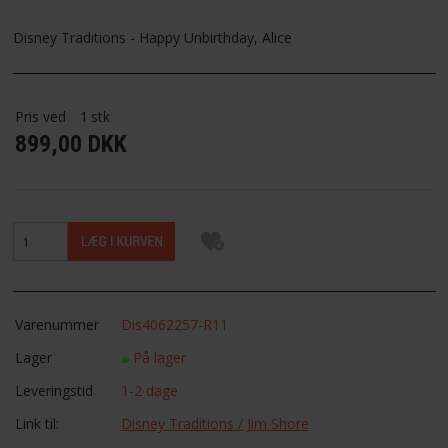
Disney Traditions - Happy Unbirthday, Alice
FAVORIT
FORTRYDELSESRET
Pris ved
1
stk
899,00 DKK
Varenummer
Dis4062257-R11
Lager
På lager
Leveringstid
1-2 dage
Link til:
Disney Traditions / Jim Shore