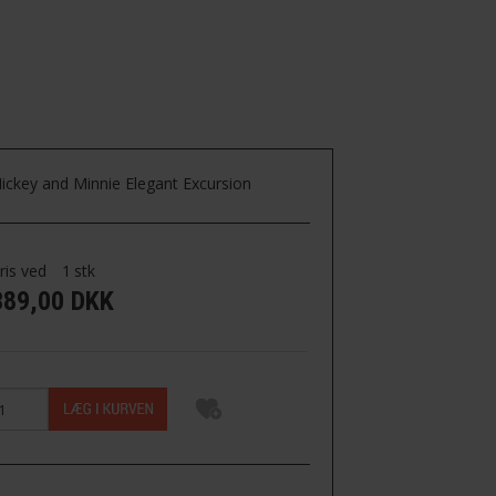
 16,5 CM.
ickey and Minnie Elegant Excursion
ris ved
1
stk
389,00 DKK