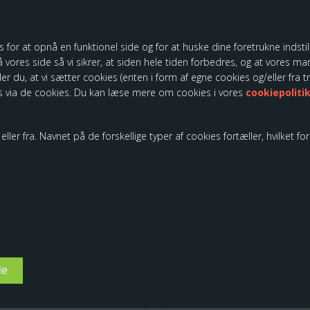
RELATEREDE PRODUKTER
r at opnå en funktionel side og for at huske dine foretrukne indstilli
 vores side så vi sikrer, at siden hele tiden forbedres, og at vores mark
der du, at vi sætter cookies (enten i form af egne cookies og/eller fra 
Porcelæn - Mickey
Disney Traditions -
 via de cookies. Du kan læse mere om cookies i vores
cookiepoliti
Artistry
ller fra. Navnet på de forskellige typer af cookies fortæller, hvilket fo