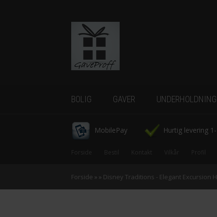
BOLIG
GAVER
UNDERHOLDNING
Borddækning
-Tassen
-Bryllupsgaver
-Gadgets
MobilePay
Hurtig levering 1
Køkkenudstyr
-Dåbsgaver
-IQ Spil
Forside
Bestil
Kontakt
Vilkår
Profil
Belysning
-Fars dag
-Tegneserier
Forside
»
»
Disney Traditions - Elegant Excursion H
Indretning
Figurer
-First date
-CowParade