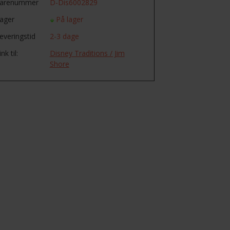
arenummer
D-Dis6002829
ager
På lager
everingstid
2-3 dage
ink til:
Disney Traditions / Jim
Shore