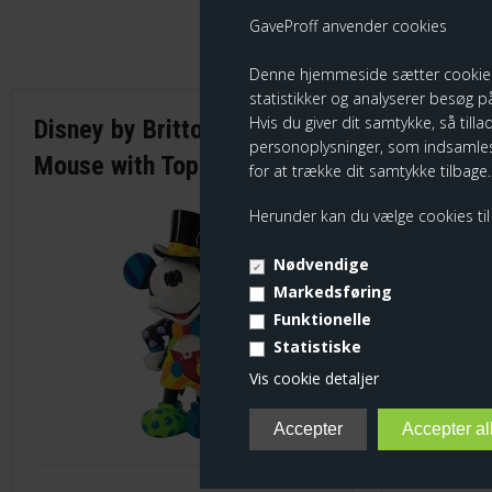
GaveProff anvender cookies
Denne hjemmeside sætter cookies fo
statistikker og analyserer besøg på
Hvis du giver dit samtykke, så tilla
Disney by Britto - Mickey
Disney 
personoplysninger, som indsamles
Mouse with Top Hat
Mouse
for at trække dit samtykke tilbage.
Herunder kan du vælge cookies til e
Nødvendige
Markedsføring
Funktionelle
Statistiske
Vis cookie detaljer