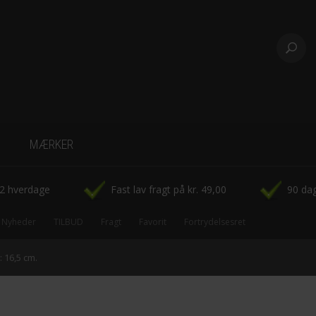
MÆRKER
-CowParade
-2 hverdage
Fast lav fragt på kr. 49,00
90 dag
-Disney Figurer
Nyheder
TILBUD
Fragt
Favorit
Fortrydelsesret
-Fridolin
: 16,5 cm.
-Hoei Denmark rammer