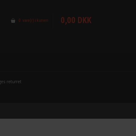
0,00 DKK
0 vare(r) i kurven
es returret