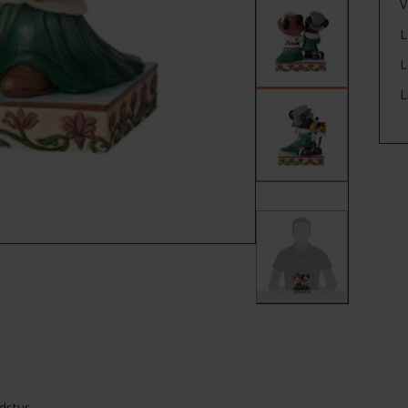
V
L
L
L
dstur.