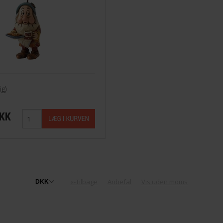
ig)
DKK
«-Tilbage
Anbefal
Vis uden moms