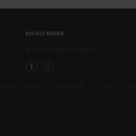
SOCIALE MEDIER
For de seneste opdateringer følg os på
l vi være registreret hos Fødevarestyrelsen. Du kan finde vores kontro