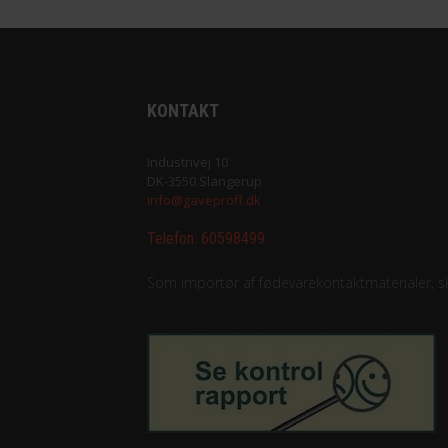
KONTAKT
Industrivej 10
DK-3550 Slangerup
info@gaveproff.dk
Telefon:
60598499
Som importør af fødevarekontaktmaterialer, ska