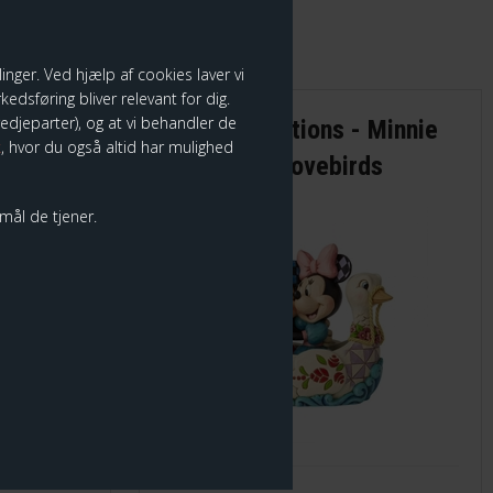
nger. Ved hjælp af cookies laver vi
edsføring bliver relevant for dig.
tredjeparter), og at vi behandler de
 Easter
Disney Traditions - Minnie
k
, hvor du også altid har mulighed
og Mickey Lovebirds
rmål de tjener.