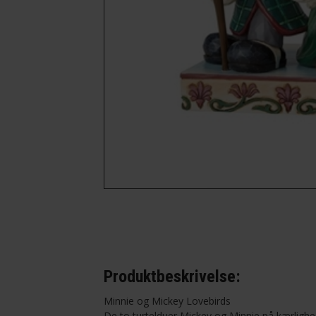
-Ingeniør
-Kok
-Lærer
-Musiker
-Optiker
Produktbeskrivelse:
Minnie og Mickey Lovebirds
De to turtelduer Mickey og Minnie på kærlighe