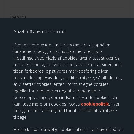
Snehvide
GaveProff anvender cookies
399,00 DKK
Denne hjemmeside sætter cookies for at opnå en
funktionel side og for at huske dine foretrukne
indstillinger. Ved hjælp af cookies laver vi statistikker og
analyserer besøg på vores side så vi sikrer, at siden hele
Disney Traditions - Catch The Wave
tiden forbedres, og at vores markedsføring bliver
(Lilo and Stitch)
relevant for dig. Hvis du giver dit samtykke, så tillader du,
at vi sætter cookies (enten i form af egne cookies
og/eller fra tredjeparter), og at vi behandler de
personoplysninger, som indsamles via de cookies. Du
kan læse mere om cookies i vores
cookiepolitik
, hvor
du også altid har mulighed for at trække dit samtykke
tilbage.
Herunder kan du vælge cookies til eller fra. Navnet på de