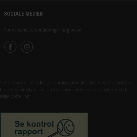
SOCIALE MEDIER
For de seneste opdateringer følg os på
Som importør af fødevarekontaktmaterialer, skal vi være registreret
hos Fødevarestyrelsen. Du kan finde vores kontrolrapporter ved at
følge dette link: