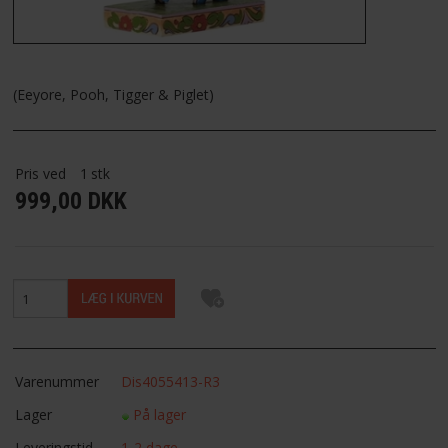
FAVORIT
FORTRYDELSESRET
(Eeyore, Pooh, Tigger & Piglet)
Pris ved
1
stk
999,00 DKK
Varenummer
Dis4055413-R3
Lager
På lager
Leveringstid
1-2 dage