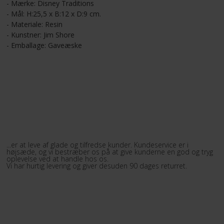
- Mærke: Disney Traditions
- Mål: H:25,5 x B:12 x D:9 cm.
- Materiale: Resin
- Kunstner: Jim Shore
- Emballage: Gaveæske
VORES ØNSKE
...er at leve af glade og tilfredse kunder. Kundeservice er i
højsæde, og vi bestræber os på at give kunderne en god og tryg
oplevelse ved at handle hos os.
Vi har hurtig levering og giver desuden 90 dages returret.