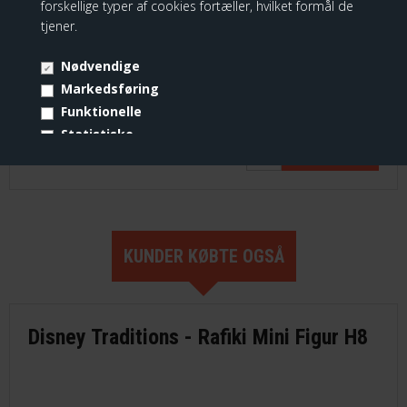
forskellige typer af cookies fortæller, hvilket formål de
tjener.
Nødvendige
Markedsføring
Catch The Wave (Lilo and Stitch)
Funktionelle
Statistiske
999,00 DKK
Vis cookie detaljer
KUNDER KØBTE OGSÅ
Disney Traditions - Rafiki Mini Figur H8