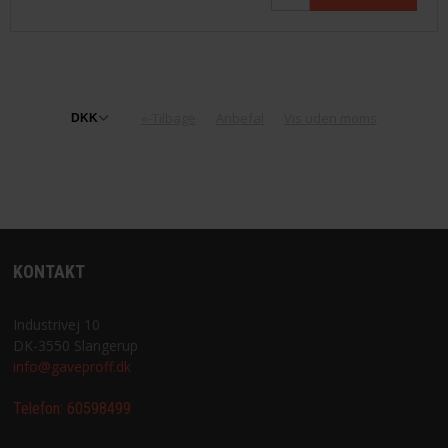
«-Tilbage
Anbefal
Vis uden moms
KONTAKT
Industrivej 10
DK-3550 Slangerup
info@gaveproff.dk
Telefon:
60598499