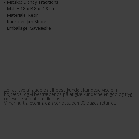
- Mærke: Disney Traditions
- Mål: H:18 x B:8 x D:8 cm.
- Materiale: Resin
- Kunstner: Jim Shore
- Emballage: Gaveæske
VORES ØNSKE
...er at leve af glade og tilfredse kunder. Kundeservice er i
højsæde, og vi bestræber os på at give kunderne en god og tryg
oplevelse ved at handle hos os.
Vi har hurtig levering og giver desuden 90 dages returret.