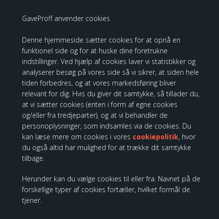
Beauty & The Beast Ornament
GaveProff anvender cookies
299,00 DKK
Denne hjemmeside sætter cookies for at opnå en
funktionel side og for at huske dine foretrukne
indstillinger. Ved hjælp af cookies laver vi statistikker og
analyserer besøg på vores side så vi sikrer, at siden hele
Disney Traditions - Big Trouble H36
tiden forbedres, og at vores markedsføring bliver
relevant for dig. Hvis du giver dit samtykke, så tillader du,
at vi sætter cookies (enten i form af egne cookies
og/eller fra tredjeparter), og at vi behandler de
personoplysninger, som indsamles via de cookies. Du
kan læse mere om cookies i vores
cookiepolitik
, hvor
du også altid har mulighed for at trække dit samtykke
tilbage.
Herunder kan du vælge cookies til eller fra. Navnet på de
forskellige typer af cookies fortæller, hvilket formål de
tjener.