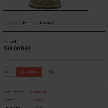
FAVORIT
FORTRYDELSESRET
Beautiful Ballerina Minnie Mouse
Pris ved
1
stk
439,00 DKK
Varenummer
Dis6000947
Lager
På lager
Leveringstid
1-3 dage