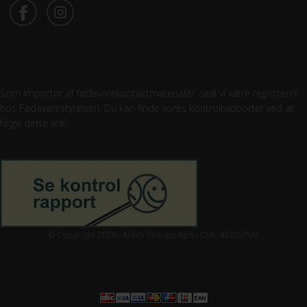
Som importør af fødevarekontaktmaterialer, skal vi være registreret
hos Fødevarestyrelsen. Du kan finde vores kontrolrapporter ved at
følge dette link:
© Copyright 2026 - Kloch Groups ApS - CVR. 45355799.