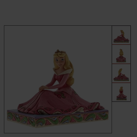
MÆRKER
FORSIDE
BESTIL
KONTAKT
VILKÅR
PROFIL
NYHEDER
TILBUD
FRAGT