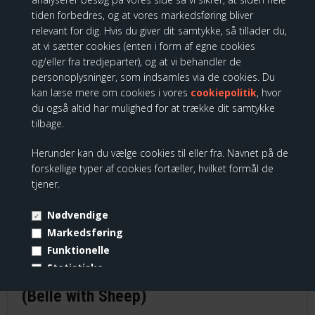
tiden forbedres, og at vores markedsføring bliver
relevant for dig. Hvis du giver dit samtykke, så tillader du,
at vi sætter cookies (enten i form af egne cookies
og/eller fra tredjeparter), og at vi behandler de
personoplysninger, som indsamles via de cookies. Du
Be Bold (Ariel Figur)
kan læse mere om cookies i vores
cookiepolitik
, hvor
du også altid har mulighed for at trække dit samtykke
tilbage.
469,00 DKK
Herunder kan du vælge cookies til eller fra. Navnet på de
forskellige typer af cookies fortæller, hvilket formål de
tjener.
KUNDER KØBTE OGSÅ
Nødvendige
Markedsføring
Funktionelle
Statistiske
Disney Traditions - Bookish Beauty
Vis cookie detaljer
(Belle with Sheep)