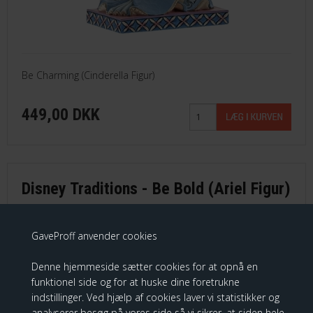
Be Charming (Cinderella Figur)
449,00 DKK
Disney Traditions - Be Bold (Ariel Figur)
GaveProff anvender cookies
Denne hjemmeside sætter cookies for at opnå en
funktionel side og for at huske dine foretrukne
indstillinger. Ved hjælp af cookies laver vi statistikker og
analyserer besøg på vores side så vi sikrer, at siden hele