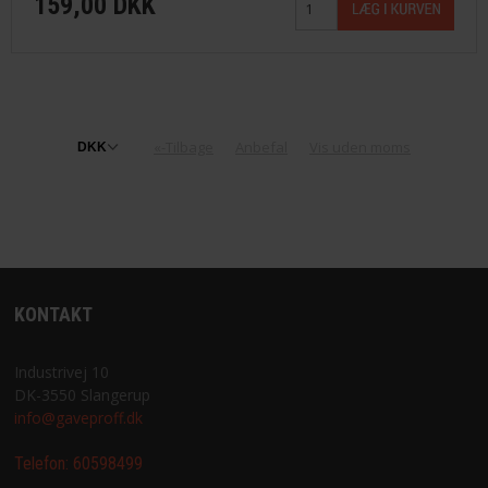
159,00 DKK
«-Tilbage
Anbefal
Vis uden moms
KONTAKT
Industrivej 10
DK-3550 Slangerup
info@gaveproff.dk
Telefon:
60598499