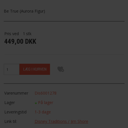
FAVORIT
Be True (Aurora Figur)
FORTRYDELSESRET
Pris ved
1
stk
449,00 DKK
Varenummer
Dis6001278
Lager
På lager
Leveringstid
1-3 dage
Link til:
Disney Traditions / Jim Shore