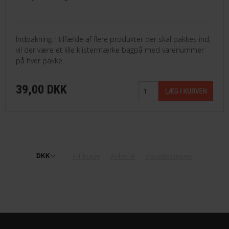
Indpakning: I tilfælde af flere produkter der skal pakkes ind,
vil der være et lille klistermærke bagpå med varenummer
på hver pakke.
39,00 DKK
«-Tilbage
Anbefal
Vis uden moms