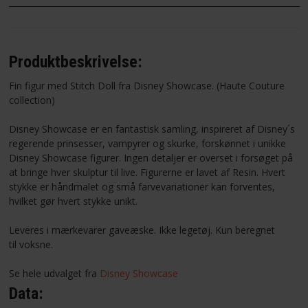
Produktbeskrivelse:
Fin figur med Stitch Doll fra Disney Showcase. (Haute Couture
collection)
Disney
Showcase
er en fantastisk
samling
,
inspireret af
Disney´s
regerende
prinsesser,
vampyrer og
skurke,
forskønnet i unikke
Disney Showcase figurer
.
Ingen detaljer
er overset i forsøget på
at bringe hver skulptur til live
.
Figurerne
er lavet af
Resin
.
Hvert
stykke
er
håndmalet og
små
farvevariationer
kan forventes
,
hvilket gør
hvert stykke
unikt
.
Leveres i
mærkevarer
gaveæske.
Ikke
legetøj
.
K
un beregnet
til
voksne.
Se hele udvalget fra
Disney Showcase
Data: