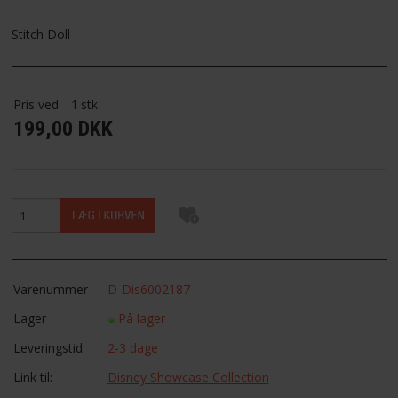
FAVORIT
Stitch Doll
FORTRYDELSESRET
Pris ved
1
stk
199,00 DKK
Varenummer
D-Dis6002187
Lager
På lager
Leveringstid
2-3 dage
Link til:
Disney Showcase Collection