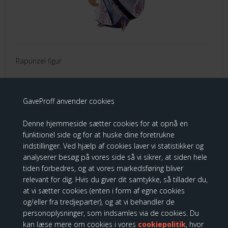
Rapunzel figur
599,00 DKK
GaveProff anvender cookies
Denne hjemmeside sætter cookies for at opnå en
funktionel side og for at huske dine foretrukne
indstillinger. Ved hjælp af cookies laver vi statistikker og
KUNDER KØBTE OGSÅ
analyserer besøg på vores side så vi sikrer, at siden hele
tiden forbedres, og at vores markedsføring bliver
relevant for dig. Hvis du giver dit samtykke, så tillader du,
at vi sætter cookies (enten i form af egne cookies
Disney Showcase - Stitch Flowers Figur
og/eller fra tredjeparter), og at vi behandler de
personoplysninger, som indsamles via de cookies. Du
kan læse mere om cookies i vores
cookiepolitik
, hvor