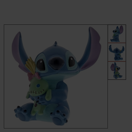
MÆRKER
FORSIDE
BESTIL
KONTAKT
VILKÅR
PROFIL
NYHEDER
TILBUD
FRAGT