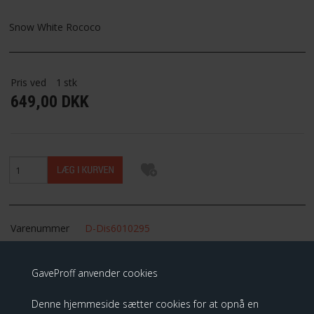
FAVORIT
Snow White Rococo
FORTRYDELSESRET
Pris ved
1
stk
649,00 DKK
Varenummer
D-Dis6010295
Lager
På lager
GaveProff anvender cookies
Leveringstid
2-3 dage
Link til:
Disney Showcase Collection
Denne hjemmeside sætter cookies for at opnå en