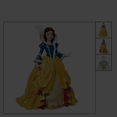
MÆRKER
FORSIDE
BESTIL
KONTAKT
VILKÅR
PROFIL
NYHEDER
TILBUD
FRAGT