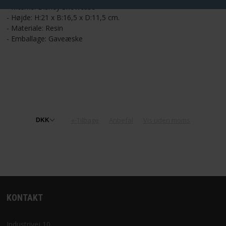
Vis cookie detaljer
- Mærke: Disney Showcase
- Højde: H:21 x B:16,5 x D:11,5 cm.
- Materiale: Resin
- Emballage: Gaveæske
«-Tilbage
Anbefal
Vis uden moms
KONTAKT
Industrivej 10