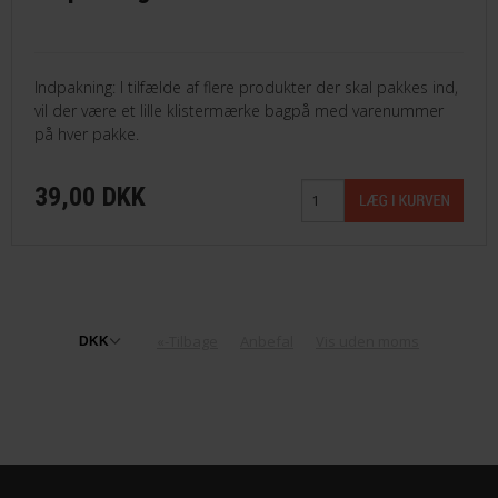
Indpakning: I tilfælde af flere produkter der skal pakkes ind,
vil der være et lille klistermærke bagpå med varenummer
på hver pakke.
39,00 DKK
«-Tilbage
Anbefal
Vis uden moms