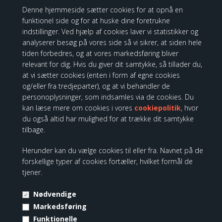
Se hele udvalget fra
Disney Showcase
Denne hjemmeside sætter cookies for at opnå en
Data:
funktionel side og for at huske dine foretrukne
indstillinger. Ved hjælp af cookies laver vi statistikker og
- Mærke: Disney Showcase
analyserer besøg på vores side så vi sikrer, at siden hele
- Højde: H:38 x B:18 x D:25 cm.
tiden forbedres, og at vores markedsføring bliver
- Materiale: Resin
relevant for dig. Hvis du giver dit samtykke, så tillader du,
- Emballage: Gaveæske
at vi sætter cookies (enten i form af egne cookies
og/eller fra tredjeparter), og at vi behandler de
personoplysninger, som indsamles via de cookies. Du
kan læse mere om cookies i vores
cookiepolitik
, hvor
RELATEREDE PRODUKTER
du også altid har mulighed for at trække dit samtykke
tilbage.
Herunder kan du vælge cookies til eller fra. Navnet på de
Disney Showcase - Rapunzel Figur
forskellige typer af cookies fortæller, hvilket formål de
tjener.
Nødvendige
Markedsføring
Funktionelle