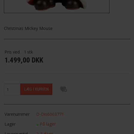
FAVORIT
FORTRYDELSESRET
Christmas Mickey Mouse
Pris ved
1
stk
1.499,00 DKK
Varenummer
D-Dis6003771
Lager
På lager
Leveringstid
2-3 dage