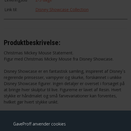
Link til:
Disney Showcase Collection
Produktbeskrivelse:
Christmas Mickey Mouse Statement.
Figur med Christmas Mickey Mouse fra Disney Showcase.
Disney
Showcase
er en fantastisk
samling
,
inspireret af
Disney´s
regerende
prinsesser,
vampyrer og
skurke,
forskønnet i unikke
Disney Showcase figurer
.
Ingen detaljer
er overset i forsøget på
at bringe hver skulptur til live
.
Figurerne
er lavet af
Resin
.
Hvert
stykke
er
håndmalet og
små
farvevariationer
kan forventes
,
hvilket gør
hvert stykke
unikt
.
Leveres i
mærkevarer
gaveæske.
Ikke
legetøj
.
K
un beregnet
til
voksne.
GaveProff anvender cookies