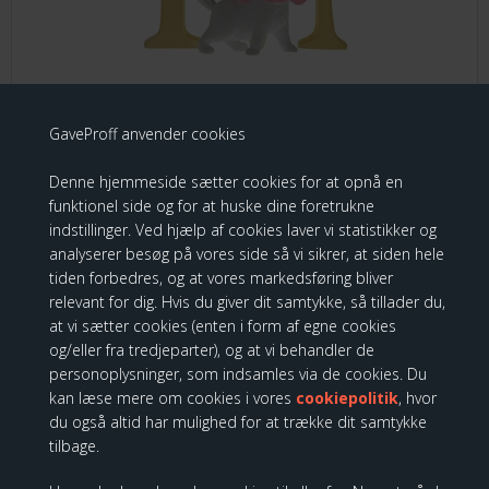
GaveProff anvender cookies
"M" Marie
Denne hjemmeside sætter cookies for at opnå en
229,00 DKK
funktionel side og for at huske dine foretrukne
indstillinger. Ved hjælp af cookies laver vi statistikker og
analyserer besøg på vores side så vi sikrer, at siden hele
tiden forbedres, og at vores markedsføring bliver
relevant for dig. Hvis du giver dit samtykke, så tillader du,
Disney Enchanting - "N" Nala H:7 cm
at vi sætter cookies (enten i form af egne cookies
og/eller fra tredjeparter), og at vi behandler de
personoplysninger, som indsamles via de cookies. Du
kan læse mere om cookies i vores
cookiepolitik
, hvor
du også altid har mulighed for at trække dit samtykke
tilbage.