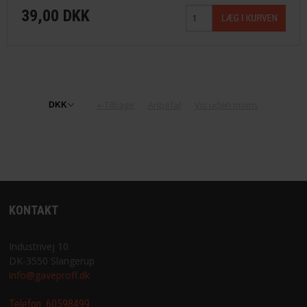
39,00 DKK
«-Tilbage
Anbefal
Vis uden moms
KONTAKT
Industrivej 10
DK-3550 Slangerup
info@gaveproff.dk
Telefon:
60598499