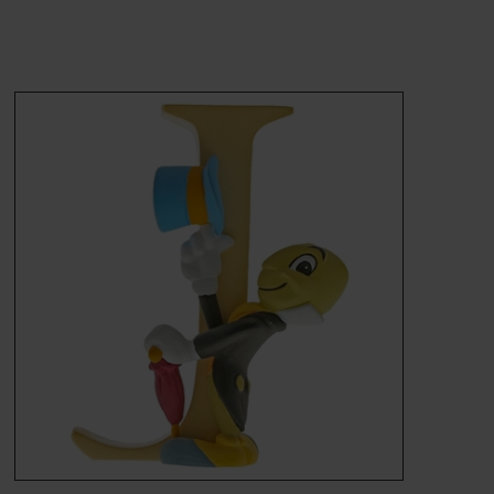
MÆRKER
FORSIDE
BESTIL
KONTAKT
VILKÅR
PROFIL
NYHEDER
TILBUD
FRAGT