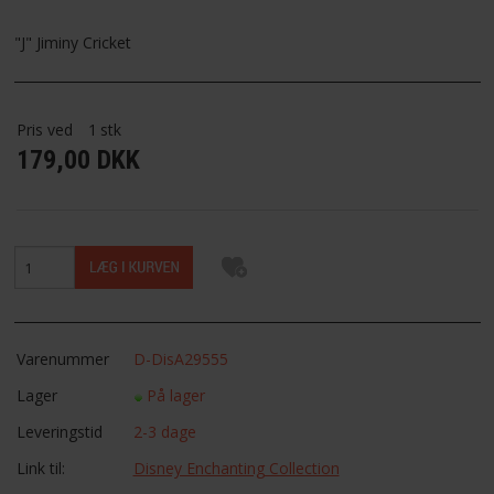
FAVORIT
"J" Jiminy Cricket
FORTRYDELSESRET
Pris ved
1
stk
179,00 DKK
Varenummer
D-DisA29555
Lager
På lager
Leveringstid
2-3 dage
Link til:
Disney Enchanting Collection