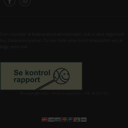
Som importør af fødevarekontaktmaterialer, skal vi være registreret
hos Fødevarestyrelsen. Du kan finde vores kontrolrapporter ved at
følge dette link:
© Copyright 2026 - Kloch Groups ApS - CVR. 45355799.