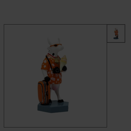
MÆRKER
FORSIDE
BESTIL
KONTAKT
VILKÅR
PROFIL
NYHEDER
TILBUD
FRAGT