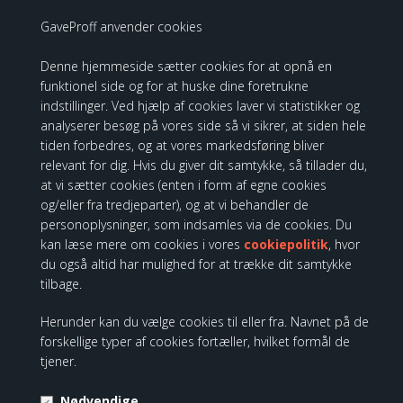
GaveProff anvender cookies
179,00 DKK
Denne hjemmeside sætter cookies for at opnå en
funktionel side og for at huske dine foretrukne
indstillinger. Ved hjælp af cookies laver vi statistikker og
analyserer besøg på vores side så vi sikrer, at siden hele
KUNDER KØBTE OGSÅ
tiden forbedres, og at vores markedsføring bliver
relevant for dig. Hvis du giver dit samtykke, så tillader du,
at vi sætter cookies (enten i form af egne cookies
og/eller fra tredjeparter), og at vi behandler de
CowParade - Picowso, Kort og
personoplysninger, som indsamles via de cookies. Du
kan læse mere om cookies i vores
cookiepolitik
, hvor
Nøglering
du også altid har mulighed for at trække dit samtykke
tilbage.
Herunder kan du vælge cookies til eller fra. Navnet på de
forskellige typer af cookies fortæller, hvilket formål de
tjener.
Nødvendige