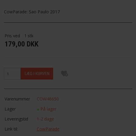
FAVORIT
CowParade: Sao Paulo 2017
FORTRYDELSESRET
Pris ved
1
stk
179,00 DKK
Varenummer
COW46650
Lager
På lager
Leveringstid
1-2 dage
Link til:
CowParade