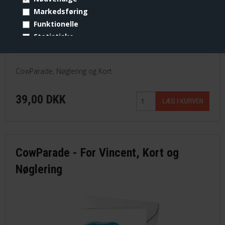
Markedsføring
Funktionelle
Statistiske
Vis cookie detaljer
CowParade, Nøglering og Kort
39,00 DKK
CowParade - For Vincent, Kort og
Nøglering