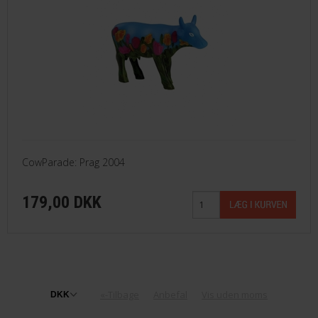
CowParade: Prag 2004
179,00 DKK
«-Tilbage
Anbefal
Vis uden moms