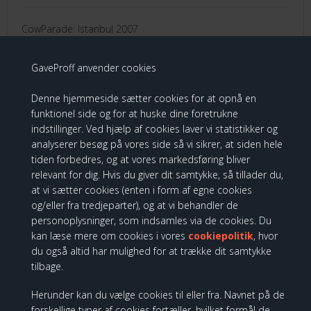
CowParade: Istanbul 2007
479,00 DKK
GaveProff anvender cookies
Denne hjemmeside sætter cookies for at opnå en
funktionel side og for at huske dine foretrukne
indstillinger. Ved hjælp af cookies laver vi statistikker og
CowParade - Medium, Heartstanding
analyserer besøg på vores side så vi sikrer, at siden hele
tiden forbedres, og at vores markedsføring bliver
Cow
relevant for dig. Hvis du giver dit samtykke, så tillader du,
at vi sætter cookies (enten i form af egne cookies
og/eller fra tredjeparter), og at vi behandler de
personoplysninger, som indsamles via de cookies. Du
kan læse mere om cookies i vores
cookiepolitik
, hvor
du også altid har mulighed for at trække dit samtykke
tilbage.
Herunder kan du vælge cookies til eller fra. Navnet på de
forskellige typer af cookies fortæller, hvilket formål de