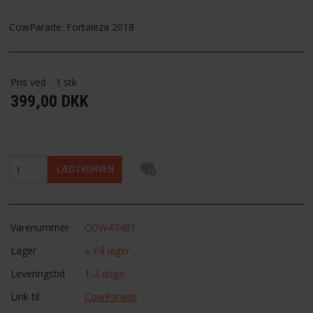
FAVORIT
CowParade: Fortaleza 2018
FORTRYDELSESRET
Pris ved
1
stk
399,00 DKK
Varenummer
COW47481
Lager
På lager
Leveringstid
1-2 dage
Link til:
CowParade