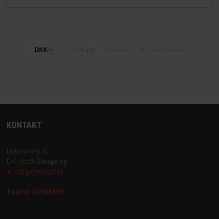
«-Tilbage
Anbefal
Vis uden moms
KONTAKT
Industrivej 10
DK-3550 Slangerup
info@gaveproff.dk
Telefon:
60598499