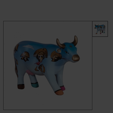
MÆRKER
FORSIDE
BESTIL
KONTAKT
VILKÅR
PROFIL
NYHEDER
TILBUD
FRAGT